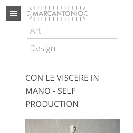
Salta
al
contenuto
principale
Art
Navigazione
principale
Design
CON LE VISCERE IN
MANO - SELF
PRODUCTION